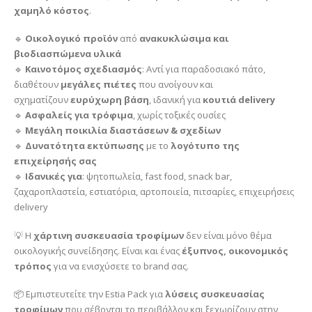
χαμηλό κόστος
.
🔹
Οικολογικό προϊόν
από
ανακυκλώσιμα και
βιοδιασπώμενα υλικά
🔹
Καινοτόμος σχεδιασμός
: Αντί για παραδοσιακό πάτο,
διαθέτουν
μεγάλες πιέτες
που ανοίγουν και
σχηματίζουν
ευρύχωρη βάση
, ιδανική για
κουτιά delivery
🔹
Ασφαλείς για τρόφιμα
, χωρίς τοξικές ουσίες
🔹
Μεγάλη ποικιλία διαστάσεων & σχεδίων
🔹
Δυνατότητα εκτύπωσης
με το
λογότυπο της
επιχείρησής σας
🔹
Ιδανικές για
: ψητοπωλεία, fast food, snack bar,
ζαχαροπλαστεία, εστιατόρια, αρτοποιεία, πιτσαρίες, επιχειρήσεις
delivery
💡 Η
χάρτινη συσκευασία τροφίμων
δεν είναι μόνο θέμα
οικολογικής συνείδησης. Είναι και ένας
έξυπνος, οικονομικός
τρόπος
για να ενισχύσετε το brand σας.
📦 Εμπιστευτείτε την Estia Pack για
λύσεις συσκευασίας
τροφίμων
που σέβονται το περιβάλλον και ξεχωρίζουν στην