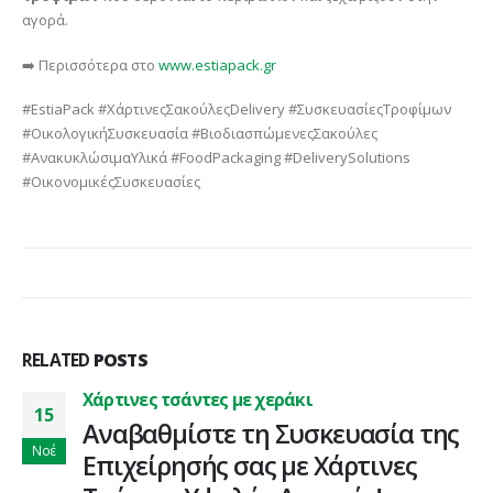
αγορά.
➡️ Περισσότερα στο
www.estiapack.gr
#EstiaPack #ΧάρτινεςΣακούλεςDelivery #ΣυσκευασίεςΤροφίμων
#ΟικολογικήΣυσκευασία #ΒιοδιασπώμενεςΣακούλες
#ΑνακυκλώσιμαΥλικά #FoodPackaging #DeliverySolutions
#ΟικονομικέςΣυσκευασίες
RELATED
POSTS
Χάρτινες τσάντες με χεράκι
15
Αναβαθμίστε τη Συσκευασία της
Νοέ
Επιχείρησής σας με Χάρτινες