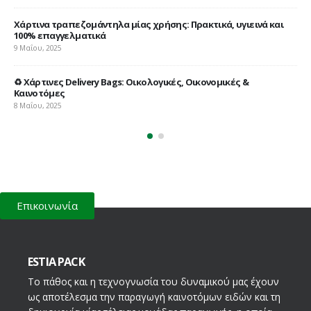
Χάρτινα τραπεζομάντηλα μίας χρήσης: Πρακτικά, υγιεινά και
Χά
100% επαγγελματικά
15 
9 Μαΐου, 2025
α
♻️ Χάρτινες Delivery Bags: Οικολογικές, Οικονομικές &
Καινοτόμες
8 Μαΐου, 2025
Επικοινωνία
ESTIA PACK
Το πάθος και η τεχνογνωσία του δυναμικού μας έχουν
ως αποτέλεσμα την παραγωγή καινοτόμων ειδών και τη