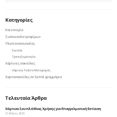
Κατηγορίες
Καινοτομία
Συσκευασία τροφίμων
Υλικά συσκευασίας
Σουπλά
Τραπεζομάντηλα
Χάρτινες σακούλες
Χάρτινη Τσάντα Μεταφοράς
Χαρτοσακούλες σε λεπτά γραμμάρια
Τελευταία Άρθρα
Χάρτινα Σουπλά Μιας Χρήσης για Επαγγελματική Εστίαση
Wo
21 Μαΐου, 2025
9 Ι