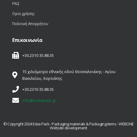
FAQ
Οροι χρήσης
Πολιτική Απορρήτου
Επικοινωνία
+30.2310 35.88.35
15 χιλιόμετρο εθνικής οδού Θεσσαλονίκης - Αγίου
Βασιλείου, Χορτιάτης
+30.2310 35.88.35
info@estiapack.gr
© Copyright 2024 Estia Pack - Packaging materials & Packaging items - WEBONE
Website development