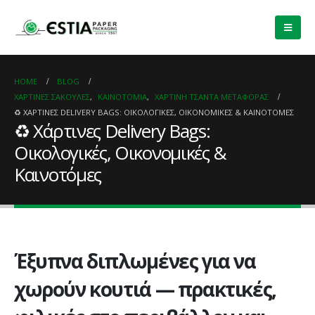
HOME
BLOG
ΧΆΡΤΙΝΕΣ ΣΑΚΟΎΛΕΣ
,
ΚΑΙΝΟΤΟΜΊΑ
,
ΧΆΡΤΙΝΗ ΤΣΆΝΤΑ ΜΕΤΑΦΟΡΆΣ
♻️ ΧΆΡΤΙΝΕΣ DELIVERY BAGS: ΟΙΚΟΛΟΓΙΚΈΣ, ΟΙΚΟΝΟΜΙΚΈΣ & ΚΑΙΝΟΤΌΜΕΣ
♻️ Χάρτινες Delivery Bags:
Οικολογικές, Οικονομικές &
Καινοτόμες
Έξυπνα διπλωμένες για να
χωρούν κουτιά — πρακτικές,