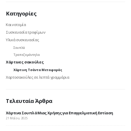
Κατηγορίες
Καινοτομία
Συσκευασία τροφίμων
Υλικά συσκευασίας
Σουπλά
Τραπεζομάντηλα
Χάρτινες σακούλες
Χάρτινη Τσάντα Μεταφοράς
Χαρτοσακούλες σε λεπτά γραμμάρια
Τελευταία Άρθρα
Χάρτινα Σουπλά Μιας Χρήσης για Επαγγελματική Εστίαση
Wo
21 Μαΐου, 2025
9 Ι