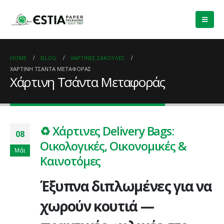
HOME
BLOG
ΧΆΡΤΙΝΕΣ ΣΑΚΟΎΛΕΣ
ΧΆΡΤΙΝΗ ΤΣΆΝΤΑ ΜΕΤΑΦΟΡΆΣ
Χάρτινη Τσάντα Μεταφοράς
♻️ Χάρτινες Delivery Bags:
08
Οικολογικές, Οικονομικές &
Μάι
Καινοτόμες
Έξυπνα διπλωμένες για να
χωρούν κουτιά —