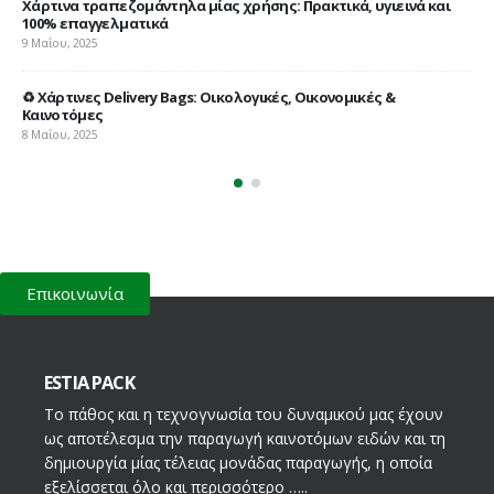
Χάρτινα τραπεζομάντηλα μίας χρήσης: Πρακτικά, υγιεινά και
Χά
100% επαγγελματικά
15 
9 Μαΐου, 2025
α
♻️ Χάρτινες Delivery Bags: Οικολογικές, Οικονομικές &
Καινοτόμες
8 Μαΐου, 2025
Επικοινωνία
ESTIA PACK
Το πάθος και η τεχνογνωσία του δυναμικού μας έχουν
ως αποτέλεσμα την παραγωγή καινοτόμων ειδών και τη
δημιουργία μίας τέλειας μονάδας παραγωγής, η οποία
εξελίσσεται όλο και περισσότερο …..