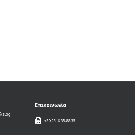
Επικοινωνία
λειας
+30.2310 35.88.35